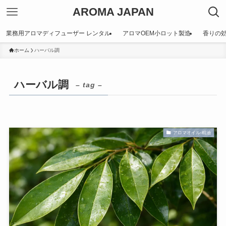
AROMA JAPAN
業務用アロマディフューザー レンタル
アロマOEM小ロット製造
香りの
ホーム
ハーバル調
ハーバル調
– tag –
アロマオイル-精油