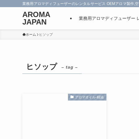
業務用アロマディフューザーのレンタルサービス OEMアロマ製作,空
AROMA
業務用アロマディフューザー 
JAPAN
ホーム
ヒソップ
ヒソップ
– tag –
アロマオイル-精油