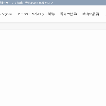
間デザインを演出--天然100%有機アロマオイルを使用-フランス政府認定
レンタル
アロマOEM小ロット製造
香りの効果
精油の品質