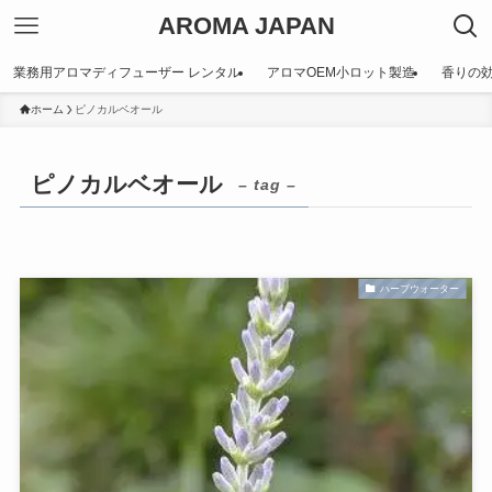
AROMA JAPAN
業務用アロマディフューザー レンタル
アロマOEM小ロット製造
香りの
ホーム
ピノカルベオール
ピノカルベオール
– tag –
ハーブウォーター