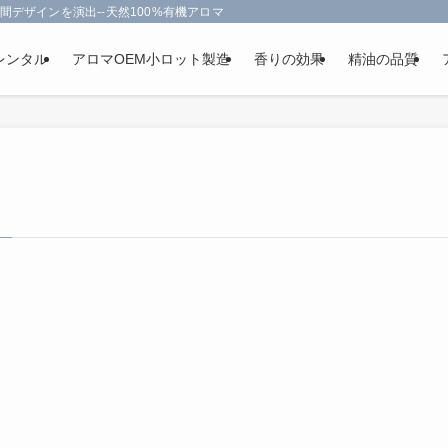
間デザインを演出--天然100%有機アロマオイルを使用-フランス政府認定
レンタル
アロマOEM小ロット製造
香りの効果
精油の品質