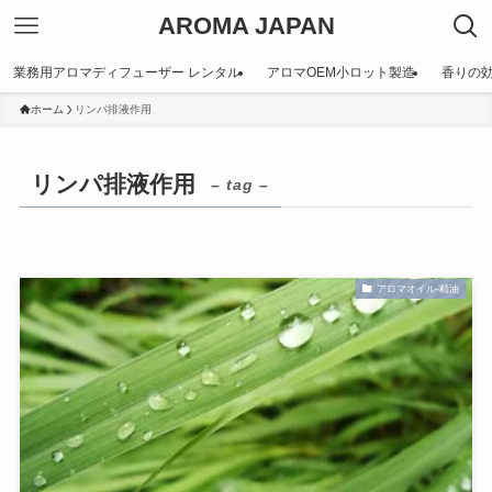
AROMA JAPAN
業務用アロマディフューザー レンタル
アロマOEM小ロット製造
香りの
ホーム
リンパ排液作用
リンパ排液作用
– tag –
アロマオイル-精油