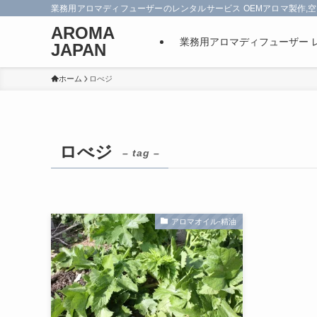
業務用アロマディフューザーのレンタルサービス OEMアロマ製作,空
AROMA
業務用アロマディフューザー 
JAPAN
ホーム
ロべジ
ロべジ
– tag –
アロマオイル-精油