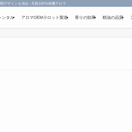
間デザインを演出--天然100%有機アロマオイルを使用-フランス政府認定
レンタル
アロマOEM小ロット製造
香りの効果
精油の品質