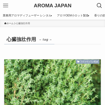
AROMA JAPAN
業務用アロマディフューザー レンタル
アロマOEM小ロット製造
香りの
ホーム
心臓強壮作用
心臓強壮作用
– tag –
アロマオイル-精油