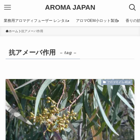
AROMA JAPAN
業務用アロマディフューザー レンタル
アロマOEM小ロット製造
香りの
ホーム
抗アメーバ作用
抗アメーバ作用
– tag –
アロマオイル-精油