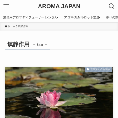
AROMA JAPAN
業務用アロマディフューザー レンタル
アロマOEM小ロット製造
香りの
ホーム
鎮静作用
鎮静作用
– tag –
アロマオイル-精油