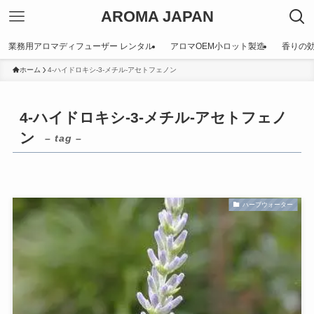
AROMA JAPAN
業務用アロマディフューザー レンタル
アロマOEM小ロット製造
香りの
ホーム
4-ハイドロキシ-3-メチル-アセトフェノン
4-ハイドロキシ-3-メチル-アセトフェノ
ン
– tag –
ハーブウォーター