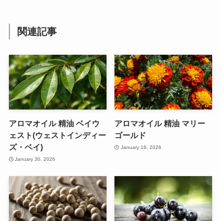
関連記事
アロマオイル 精油 ベイウ
アロマオイル 精油 マリー
ェスト(ウェストインディー
ゴールド
ズ・ベイ)
January 16, 2026
January 30, 2026