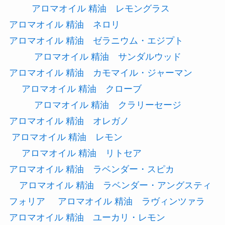
アロマオイル 精油 レモングラス
アロマオイル 精油 ネロリ
アロマオイル 精油 ゼラニウム・エジプト
アロマオイル 精油 サンダルウッド
アロマオイル 精油 カモマイル・ジャーマン
アロマオイル 精油 クローブ
アロマオイル 精油 クラリーセージ
アロマオイル 精油 オレガノ
アロマオイル 精油 レモン
アロマオイル 精油 リトセア
アロマオイル 精油 ラベンダー・スピカ
アロマオイル 精油 ラベンダー・アングスティ
フォリア
アロマオイル 精油 ラヴィンツァラ
アロマオイル 精油 ユーカリ・レモン