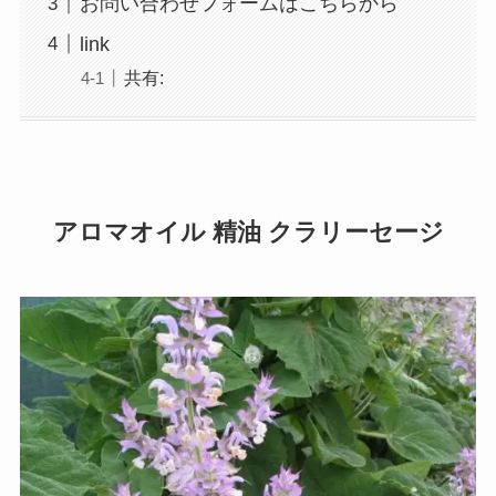
お問い合わせフォームはこちらから
link
共有:
アロマオイル 精油 クラリーセージ