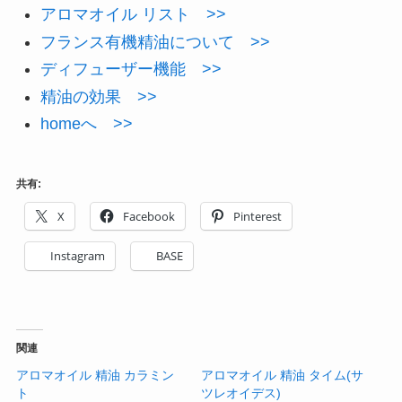
アロマオイル リスト >>
フランス有機精油について >>
ディフューザー機能 >>
精油の効果 >>
homeへ >>
共有:
X
Facebook
Pinterest
Instagram
BASE
関連
アロマオイル 精油 カラミン
アロマオイル 精油 タイム(サ
ト
ツレオイデス)