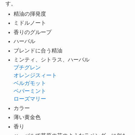
す。
精油の揮発度
ミドルノート
香りのグループ
ハーバル
ブレンドに合う精油
ミンティ、シトラス、ハーバル
プチグレン
オレンジスィート
ベルガモット
ペパーミント
ローズマリー
カラー
薄い黄金色
香り