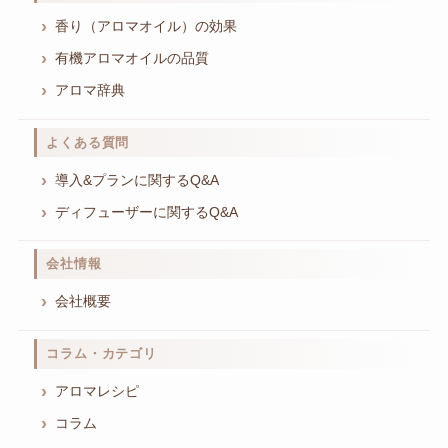
香り（アロマオイル）の効果
有機アロマオイルの品質
アロマ辞典
よくある質問
導入&プランに関するQ&A
ディフューザーに関するQ&A
会社情報
会社概要
コラム・カテゴリ
アロマレシピ
コラム