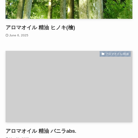
アロマオイル 精油 ヒノキ(檜)
June 6, 2025
アロマオイル-精油
アロマオイル 精油 バニラabs.