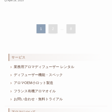
April 18, 2025
1
2
...
8
サービス
業務用アロマディフューザー レンタル
ディフューザー機能・スペック
アロマOEM小ロット製造
フランス有機アロマオイル
お問い合わせ・無料トライアル
アロマについて