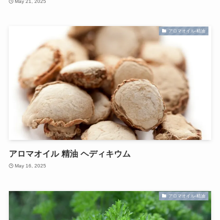
May 21, 2025
アロマオイル-精油
アロマオイル 精油 ヘディキウム
May 16, 2025
アロマオイル-精油