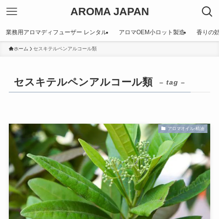
AROMA JAPAN
業務用アロマディフューザー レンタル
アロマOEM小ロット製造
香りの
ホーム
セスキテルペンアルコール類
セスキテルペンアルコール類
– tag –
アロマオイル-精油