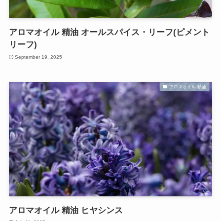
アロマオイル 精油 オールスパイス・リーフ(ピメント
リーフ)
September 19, 2025
アロマオイル-精油
アロマオイル 精油 ヒヤシンス